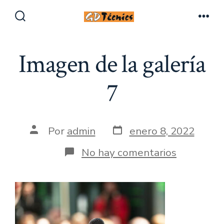
Saltar
al
Alternar
Men
la
contenido
búsqueda
Imagen de la galería
7
Fecha
Autor
Por
admin
enero 8, 2022
de
de
publicación
la
en
No hay comentarios
entrada
Imagen
de
la
galería
7